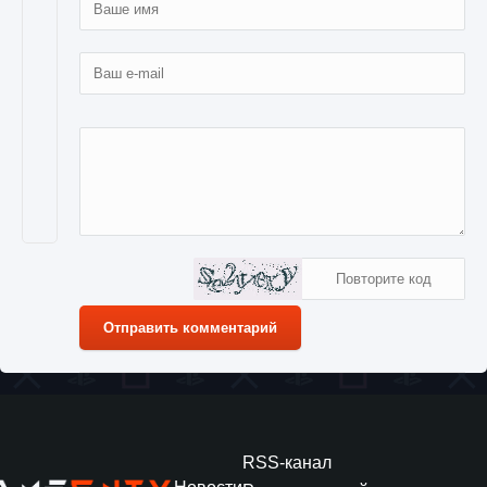
Отправить комментарий
20
июня
Zaratos
844
0
0
2023