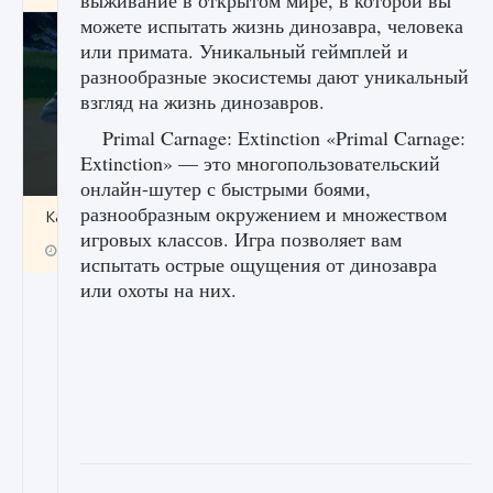
выживание в открытом мире, в которой вы
можете испытать жизнь динозавра, человека
или примата. Уникальный геймплей и
разнообразные экосистемы дают уникальный
взгляд на жизнь динозавров.
Primal Carnage: Extinction «Primal Carnage:
Extinction» — это многопользовательский
онлайн-шутер с быстрыми боями,
разнообразным окружением и множеством
Как включить чат в Fortnite
игровых классов. Игра позволяет вам
9 августа 2024
1 335
0
0
испытать острые ощущения от динозавра
или охоты на них.