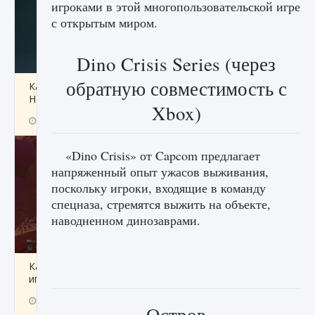
игроками в этой многопользовательской игре
с открытым миром.
Dino Crisis Series (через
обратную совместимость с
Как проверить статус сервера Delta Force
Hawk Ops
Xbox)
9 августа 2024
1 286
0
0
«Dino Crisis» от Capcom предлагает
напряженный опыт ужасов выживания,
поскольку игроки, входящие в команду
спецназа, стремятся выжить на объекте,
наводненном динозаврами.
Как приручить существ джунглей Нари в
игре Creatures of Ava
9 августа 2024
1 218
0
0