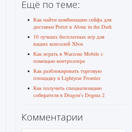
Ещё по теме:
Как найти комбинацию сейфа для
доставки Pretzt в Alone in the Dark
10 лучших бесплатных игр для
ваших консолей Xbox
Как играть в Warzone Mobile с
помощью контроллера
Как разблокировать торговую
площадку в Lightyear Frontier
Как получить специализацию
собирателя в Dragon’s Dogma 2
Комментарии