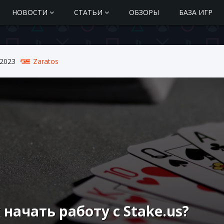
НОВОСТИ
СТАТЬИ
ОБЗОРЫ
БАЗА ИГР
 2023
Zaratos
 начать работу с Stake.us?