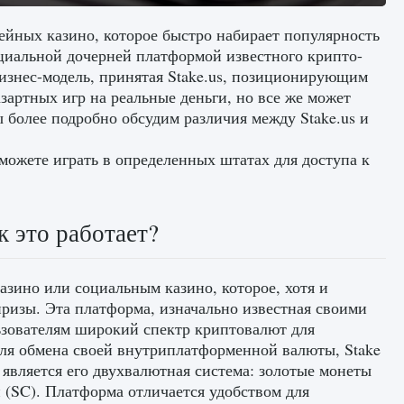
ейных казино, которое быстро набирает популярность
ициальной дочерней платформой известного крипто-
бизнес-модель, принятая Stake.us, позиционирующим
азартных игр на реальные деньги, но все же может
 более подробно обсудим различия между Stake.us и
 можете играть в определенных штатах для доступа к
ак это работает?
азино или социальным казино, которое, хотя и
призы. Эта платформа, изначально известная своими
ьзователям широкий спектр криптовалют для
ля обмена своей внутриплатформенной валюты, Stake
 является его двухвалютная система: золотые монеты
 (SC). Платформа отличается удобством для