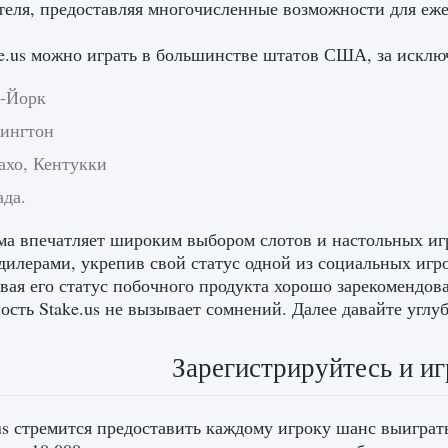
теля, предоставляя многочисленные возможности для еж
e.us можно играть в большинстве штатов США, за исклю
-Йорк
ингтон
ахо, Кентукки
ада.
а впечатляет широким выбором слотов и настольных игр
илерами, укрепив свой статус одной из социальных игр
ая его статус побочного продукта хорошо зарекомендова
ость Stake.us не вызывает сомнений. Далее давайте углуби
Зарегистрируйтесь и иг
us стремится предоставить каждому игроку шанс выиграт