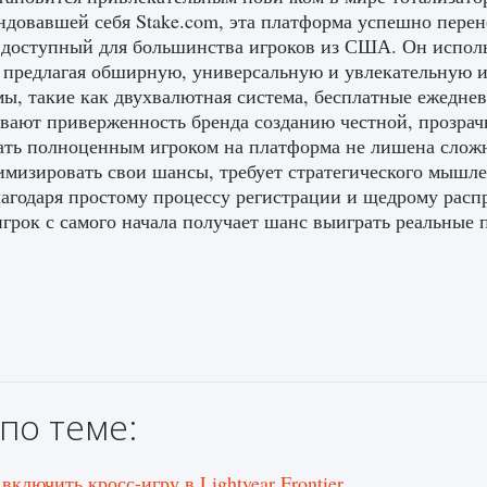
ндовавшей себя Stake.com, эта платформа успешно перене
 доступный для большинства игроков из США. Он испол
 предлагая обширную, универсальную и увлекательную 
ы, такие как двухвалютная система, бесплатные ежедне
вают приверженность бренда созданию честной, прозрачн
ать полноценным игроком на платформа не лишена сложн
имизировать свои шансы, требует стратегического мышле
лагодаря простому процессу регистрации и щедрому расп
грок с самого начала получает шанс выиграть реальные 
по теме:
включить кросс-игру в Lightyear Frontier