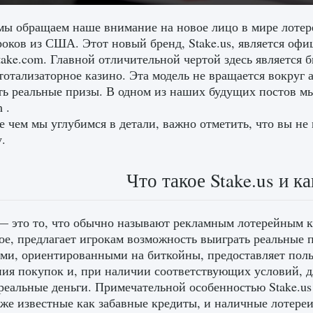
мы обращаем наше внимание на новое лицо в мире лотер
роков из США. Этот новый бренд, Stake.us, является оф
take.com. Главной отличительной чертой здесь является 
 тотализаторное казино. Эта модель не вращается вокруг 
ть реальные призы. В одном из наших будущих постов мы
 .
 чем мы углубимся в детали, важно отметить, что вы не
.
Что такое Stake.us и к
 — это то, что обычно называют рекламным лотерейным к
ое, предлагает игрокам возможность выиграть реальные 
ми, ориентированными на биткойны, предоставляет пол
ия покупок и, при наличии соответствующих условий, д
 реальные деньги. Примечательной особенностью Stake.us
кже известные как забавные кредиты, и наличные лотереи