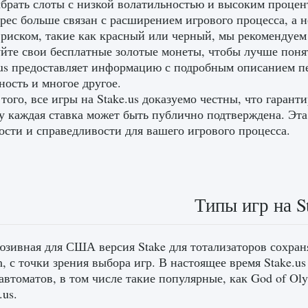
брать слоты с низкой волатильностью и высоким проце
рес больше связан с расширением игрового процесса, а н
риском, такие как красный или черный, мы рекомендуем 
йте свои бесплатные золотые монеты, чтобы лучше поня
.us предоставляет информацию с подробным описанием пе
ность и многое другое.
того, все игры на Stake.us доказуемо честны, что гарант
у каждая ставка может быть публично подтверждена. Эт
ости и справедливости для вашего игрового процесса.
Типы игр на S
зивная для США версия Stake для тотализаторов сохраня
m, с точки зрения выбора игр. В настоящее время Stake.
автоматов, в том числе такие популярные, как God of Oly
.us.