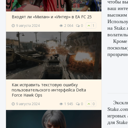
чтобы вы
ваш инте
высоким 
Входят ли «Милан» и «Интер» в EA FC 25
Использу
9 августа 2024
2 064
0
1
на Stake
волатиль
Кроме 
поскольк
прозрачн
Как исправить текстовую ошибку
пользовательского интерфейса Delta
Force Hawk Ops
Эксклю
9 августа 2024
1 945
0
0
Stake.co
игровых 
для Stake