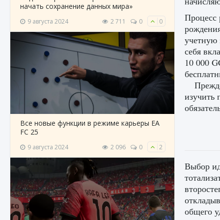
начисляю
начать сохранение данных мира»
Процесс 
9 августа 2024
2 711
0
0
рождения
учетную 
себя вкл
10 000 G
бесплатн
Прежде
изучить 
обязател
Все новые функции в режиме карьеры EA
FC 25
9 августа 2024
2 096
0
2
Выбор ид
тотализа
второсте
откладыв
общего у