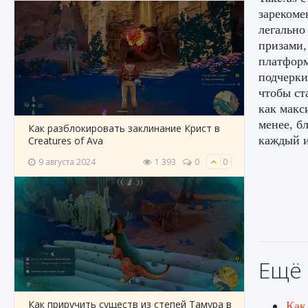
зарекоме
легально
призами,
платформ
подчерки
чтобы ст
как макс
менее, б
Как разблокировать заклинание Крист в
каждый и
Creatures of Ava
9 августа 2024
1 393
0
0
Ещё 
Как 
Как приручить существ из степей Тамура в