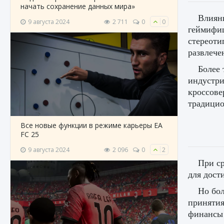
начать сохранение данных мира»
Влияни
9 августа 2024
2 711
0
0
геймифиц
стереоти
развлече
Более 
индустри
кроссове
традицио
Все новые функции в режиме карьеры EA
FC 25
9 августа 2024
2 096
0
2
При ср
для дост
Но бол
принятия
финансы