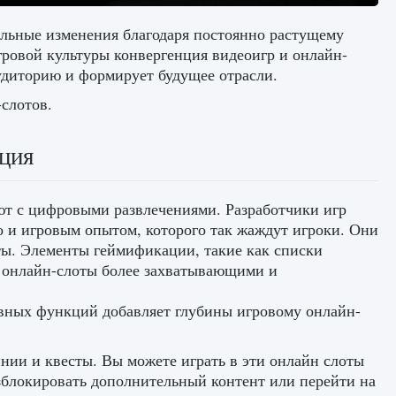
ельные изменения благодаря постоянно растущему
гровой культуры конвергенция видеоигр и онлайн-
удиторию и формирует будущее отрасли.
слотов.
ция
ют с цифровыми развлечениями. Разработчики игр
 и игровым опытом, которого так жаждут игроки. Они
ты. Элементы геймификации, такие как списки
и онлайн-слоты более захватывающими и
ивных функций добавляет глубины игровому онлайн-
нии и квесты. Вы можете играть в эти онлайн слоты
зблокировать дополнительный контент или перейти на