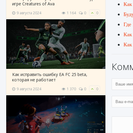
Как
игре Creatures of Ava
9 августа 2024
1 164
0
0
Буд
Где
Как
Как
Ком
Как исправить ошибку EA FC 25 beta,
которая не работает
9 августа 2024
1 370
0
0