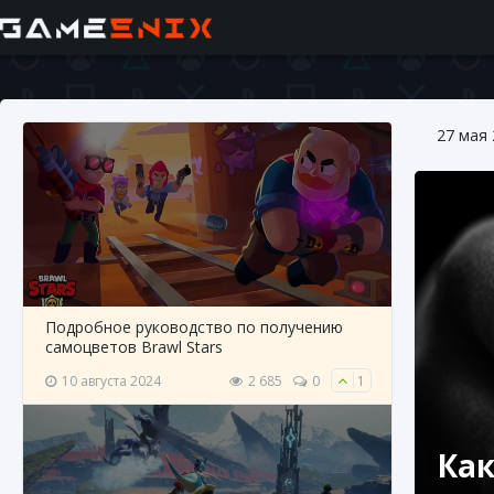
27 мая
Подробное руководство по получению
самоцветов Brawl Stars
10 августа 2024
2 685
0
1
Как