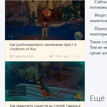
Сайты 
потоковы
Индуст
значител
Подход
некоторы
Такие сл
Как разблокировать заклинание Крист в
Тем не м
Creatures of Ava
среды дл
9 августа 2024
1 393
0
0
Ещё 
Как приручить существ из степей Тамура в