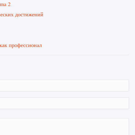
gma 2
ческих достижений
 как профессионал