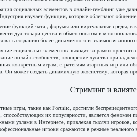
ация социальных элементов в онлайн-гемблинг уже давн
Индустрия изучает функции, которые облегчают общение 
ние функций чата , форумы или виртуальные среды, в к
вести дух товарищества и обмен опытом в многопользова
вовать созданию более динамичного и взаимосвязанного 
яние социальных элементов выходит за рамки простого 
ание онлайн-сообществ, поощрение чувства принадлежн
ных конкретным играм, стратегиям азартных игр или об
а. Он может создать динамичную экосистему, которая пр
Стриминг и влияте
тные игры, такие как Fortnite, достигли беспрецедентно
, способствующих их популярности, является феномен по
жными узлами в Интернете, привлекая тысячи игроков, к
рофессиональные игроки сражаются в режиме реального 