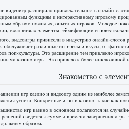
е видеоигр расширило привлекательность онлайн-слотов
ированным функциям и интерактивному игровому проце
пным образом пожилых, опытных игроков. Молодое покол
нии, восприняло элементы геймификации и повествован
того, видеоигры привнесли в индустрию онлайн-слотов 
я обслуживает различные интересы и вкусы, от фантаст
ров поп-культуры. Это расширение тем привлекло игроко
нными казино.игры. Это привело к более инклюзивной и 
Знакомство с элемен
авнении игр казино и видеоигр одним из наиболее заме
ижения успеха. Конкретные игры в казино, такие как пок
ьшинство игр казино в основном полагаются на случайно
 решений сведется к сумме и времени завершения игры. 
 должным образом.