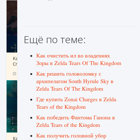
Ещё по теме:
Как очистить ил во владениях
Как разблокировать заклинание Крист в
Зоры в Zelda Tears Of The Kingdom
Creatures of Ava
Как решить головоломку с
9 августа 2024
1 393
0
0
архипелагом South Hyrule Sky в
Zelda Tears Of The Kingdom
Где купить Zonai Charges в Zelda
Tears of the Kingdom
Как победить Фантома Ганона в
Zelda Tears of the Kingdom
Как получить головной убор
Как приручить существ из степей Тамура в