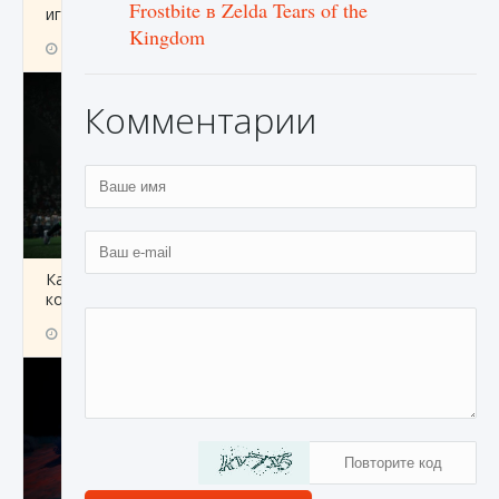
Frostbite в Zelda Tears of the
игре Creatures of Ava
Kingdom
9 августа 2024
1 164
0
0
Комментарии
Как исправить ошибку EA FC 25 beta,
которая не работает
9 августа 2024
1 370
0
0