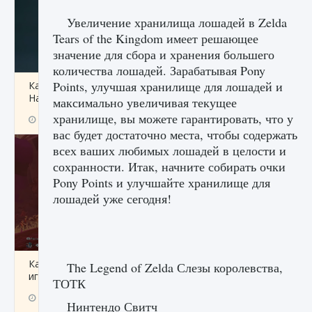
Увеличение хранилища лошадей в Zelda
Tears of the Kingdom имеет решающее
значение для сбора и хранения большего
количества лошадей. Зарабатывая Pony
Points, улучшая хранилище для лошадей и
Как проверить статус сервера Delta Force
Hawk Ops
максимально увеличивая текущее
хранилище, вы можете гарантировать, что у
9 августа 2024
1 286
0
0
вас будет достаточно места, чтобы содержать
всех ваших любимых лошадей в целости и
сохранности. Итак, начните собирать очки
Pony Points и улучшайте хранилище для
лошадей уже сегодня!
Как приручить существ джунглей Нари в
The Legend of Zelda Слезы королевства,
игре Creatures of Ava
ТОТК
9 августа 2024
1 218
0
0
Нинтендо Свитч