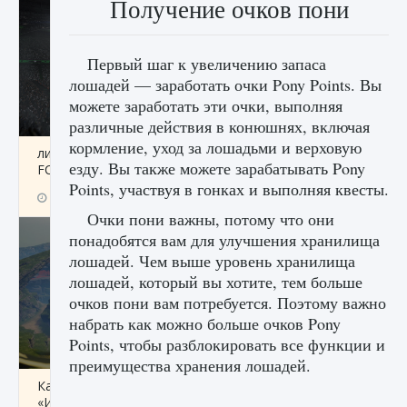
Получение очков пони
Первый шаг к увеличению запаса
лошадей — заработать очки Pony Points. Вы
можете заработать эти очки, выполняя
различные действия в конюшнях, включая
кормление, уход за лошадьми и верховую
лицензии, лиги, команды и стадионы в EA
езду. Вы также можете зарабатывать Pony
FC 25
Points, участвуя в гонках и выполняя квесты.
9 августа 2024
2 395
0
2
Очки пони важны, потому что они
понадобятся вам для улучшения хранилища
лошадей. Чем выше уровень хранилища
лошадей, который вы хотите, тем больше
очков пони вам потребуется. Поэтому важно
набрать как можно больше очков Pony
Points, чтобы разблокировать все функции и
преимущества хранения лошадей.
Как исправить ошибку Palworld EPalworld
«Идет сохранение мира — Невозможно