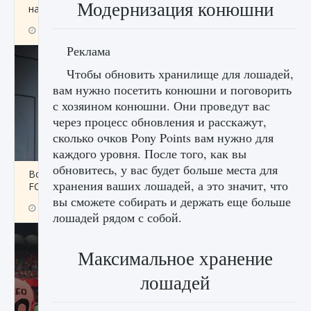
Модернизация конюшни
начать сохранение данных мира»
9 августа 2024
2 711
0
0
Реклама
Чтобы обновить хранилище для лошадей,
вам нужно посетить конюшни и поговорить
с хозяином конюшни. Они проведут вас
через процесс обновления и расскажут,
сколько очков Pony Points вам нужно для
каждого уровня. После того, как вы
обновитесь, у вас будет больше места для
Все новые функции в режиме карьеры EA
хранения ваших лошадей, а это значит, что
FC 25
вы сможете собирать и держать еще больше
9 августа 2024
2 096
0
2
лошадей рядом с собой.
Максимальное хранение
лошадей