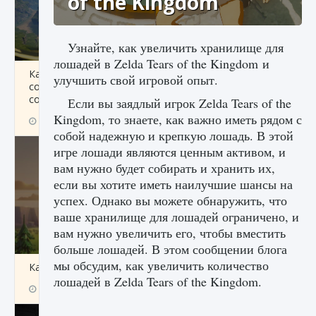
of the Kingdom
Узнайте, как увеличить хранилище для
лошадей в Zelda Tears of the Kingdom и
Как исправить ошибку Palworld «Идет
улучшить свой игровой опыт.
сохранение мира — Невозможно начать
сохранение данных мира»
Если вы заядлый игрок Zelda Tears of the
Kingdom, то знаете, как важно иметь рядом с
9 августа 2024
2 511
0
0
собой надежную и крепкую лошадь. В этой
игре лошади являются ценным активом, и
вам нужно будет собирать и хранить их,
если вы хотите иметь наилучшие шансы на
успех. Однако вы можете обнаружить, что
ваше хранилище для лошадей ограничено, и
вам нужно увеличить его, чтобы вместить
больше лошадей. В этом сообщении блога
мы обсудим, как увеличить количество
Как заработать медали лиги Clash of Clans
лошадей в Zelda Tears of the Kingdom.
9 августа 2024
2 599
0
1