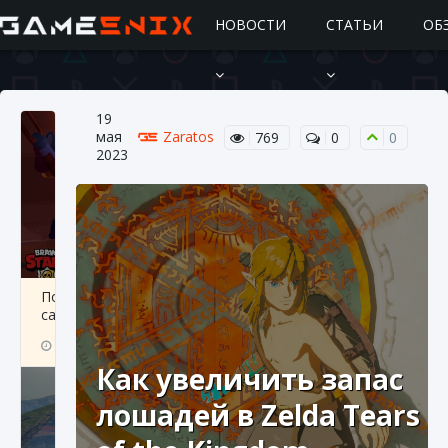
НОВОСТИ
СТАТЬИ
ОБ
19
мая
Zaratos
769
0
0
2023
Подробное руководство по получению
самоцветов Brawl Stars
10 августа 2024
2 685
0
1
Как увеличить запас
лошадей в Zelda Tears