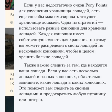
Если у вас недостаточно очков Pony Points
для улучшения хранилища лошадей, есть
Входят ли «Милан» и «Интер» в EA FC 25
еще способы максимизировать текущее
хранилище лошадей. Одна из стратегий —
9 августа 2024
2 064
0
1
использовать разные конюшни для хранения
лошадей. Каждая конюшня имеет
собственную емкость для хранения, поэтому
вы можете распределить своих лошадей по
нескольким конюшням, чтобы в целом
хранить больше лошадей.
Также важно следить за тем, где находятся
ваши лошади. Если у вас есть несколько
Как исправить текстовую ошибку
лошадей в разных конюшнях, обязательно
пользовательского интерфейса Delta
запишите, какие лошади в каких конюшнях.
Force Hawk Ops
Это поможет вам следить за своими
9 августа 2024
1 945
0
0
лошадьми и предотвратить любую путаницу
или потерю.