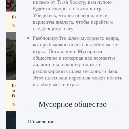
письмо от Trash Society, вам нужно
будет поговорить с ними в игре.
Убедитесь, что вы исчерпали все
Входят ли «Милан» и «Интер» в EA FC 25
варианты диалога, чтобы перейти к
9 августа 2024
2 064
0
1
следующему шагу.
Разблокируйте шлем мусорного ведра,
который можно носить в любом месте
игры: Поговорив с Мусорным
обществом и исчерпав все варианты
диалога, вы, наконец, сможете
разблокировать шлем мусорного бака.
Этот шлем ваш персонаж может носить
в любом месте игры.
Как исправить текстовую ошибку
пользовательского интерфейса Delta
Force Hawk Ops
Мусорное общество
9 августа 2024
1 945
0
0
Объявление