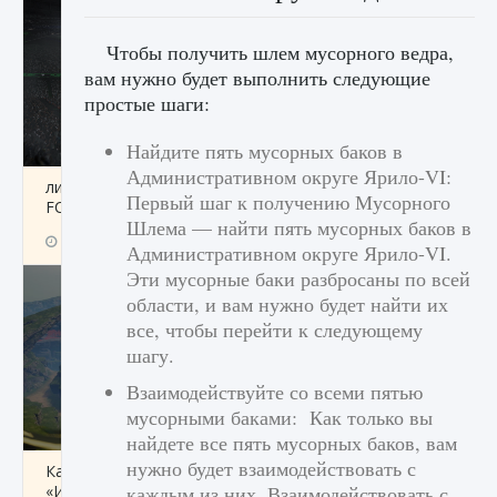
Чтобы получить шлем мусорного ведра,
вам нужно будет выполнить следующие
простые шаги:
Найдите пять мусорных баков в
Административном округе Ярило-VI:
лицензии, лиги, команды и стадионы в EA
Первый шаг к получению Мусорного
FC 25
Шлема — найти пять мусорных баков в
9 августа 2024
2 395
0
2
Административном округе Ярило-VI.
Эти мусорные баки разбросаны по всей
области, и вам нужно будет найти их
все, чтобы перейти к следующему
шагу.
Взаимодействуйте со всеми пятью
мусорными баками: Как только вы
найдете все пять мусорных баков, вам
нужно будет взаимодействовать с
Как исправить ошибку Palworld EPalworld
«Идет сохранение мира — Невозможно
каждым из них. Взаимодействовать с