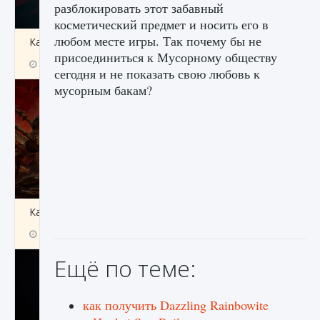
разблокировать этот забавный
косметический предмет и носить его в
любом месте игры. Так почему бы не
Как создавать предметы в Creatures of Ava
присоединиться к Мусорному обществу
9 августа 2024
1 266
0
0
сегодня и не показать свою любовь к
мусорным бакам?
Как найти Гробницу Изгоев в Diablo 4
9 августа 2024
1 337
0
0
Ещё по теме:
как получить Dazzling Rainbowite