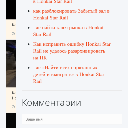
в Honkai Star Rail
как разблокировать Забытый зал в
Honkai Star Rail
Как получить Thunder Egg в Stardew Valley
Где найти ключ рынка в Honkai
Star Rail
9 августа 2024
1 244
0
0
Как исправить ошибку Honkai Star
Rail не удалось разархивировать
на ПК
Где «Найти всех спрятанных
детей и выиграть» в Honkai Star
Rail
Как исправить неработающие награды For
Honor
Комментарии
9 августа 2024
1 205
0
0