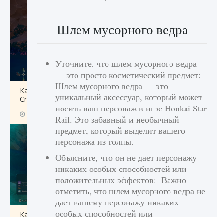
Шлем мусорного ведра
Уточните, что шлем мусорного ведра
— это просто косметический предмет:
Шлем мусорного ведра — это
Как разблокировать заклинание Крист в
уникальный аксессуар, который может
Creatures of Ava
носить ваш персонаж в игре Honkai Star
9 августа 2024
1 393
0
0
Rail. Это забавный и необычный
предмет, который выделит вашего
персонажа из толпы.
Объясните, что он не дает персонажу
никаких особых способностей или
положительных эффектов: Важно
отметить, что шлем мусорного ведра не
дает вашему персонажу никаких
особых способностей или
Как приручить существ из степей Тамура в