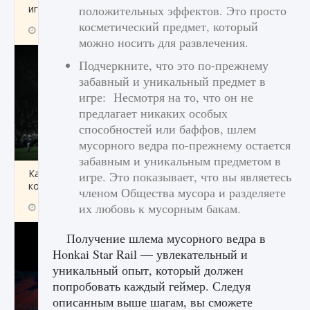
игре Creatures of Ava
положительных эффектов. Это просто
косметический предмет, который
9 августа 2024
1 164
0
0
можно носить для развлечения.
Подчеркните, что это по-прежнему
забавный и уникальный предмет в
игре: Несмотря на то, что он не
предлагает никаких особых
способностей или баффов, шлем
мусорного ведра по-прежнему остается
забавным и уникальным предметом в
Как исправить ошибку EA FC 25 beta,
игре. Это показывает, что вы являетесь
которая не работает
членом Общества мусора и разделяете
их любовь к мусорным бакам.
9 августа 2024
1 370
0
0
Получение шлема мусорного ведра в
Honkai Star Rail — увлекательный и
уникальный опыт, который должен
попробовать каждый геймер. Следуя
описанным выше шагам, вы сможете