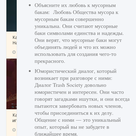
Объясните их любовь к мусорным
бакам: Любовь Общества мусора к
мусорным бакам совершенно
уникальна. Они считают мусорные
баки символами единства и надежды.
Как проверить статус сервера Delta Force
Они верят, что мусорные баки могут
Hawk Ops
объединять людей и что их можно
9 августа 2024
1 286
0
0
использовать для создания чего-то
прекрасного.
Юмористический диалог, который
возникает при разговоре с ними:
Диалог Trash Society довольно
юмористичен и интересен. Они часто
говорят загадками ишутки, и они всегда
пытаются завербовать новых членов,
чтобы присоединиться к их делу.
Как приручить существ джунглей Нари в
Общение с ними — это уникальный
игре Creatures of Ava
опыт, который вы не забудете в
9 августа 2024
1 218
0
0
ближайшее время.