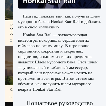
Honkai Star Rail
Наш гид покажет вам, как получить шлем
мусорного бака в Honkai Star Rail и добавить
Как исправить ошибку Palworld «Идет
его в свою коллекцию.
сохранение мира — Невозможно начать
сохранение данных мира»
Honkai Star Rail — захватывающая
видеоигра, покорившая сердца многих
9 августа 2024
2 511
0
0
геймеров по всему миру. В игре полно
спрятанных сокровищ и секретных
предметов, и одним из таких предметов
является Шлем мусорного бака. Этот шлем
— уникальный и забавный аксессуар,
который ваш персонаж может носить на
протяжении всей игры. В этой статье мы
обсудим, как получить шлем мусорного
ведра в Honkai Star Rail.
Как заработать медали лиги Clash of Clans
9 августа 2024
2 599
0
1
Пошаговое руководство