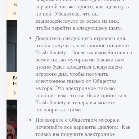
начать сохранение данных мира»
корзиной так же просто, как щелкнуть
по ней. Убедитесь, что вы
9 августа 2024
2 711
0
0
взаимодействуете со всеми из них,
чтобы перейти к следующему шагу.
Дождитесь следующего игрового дня,
чтобы получить электронное письмо от
Trash Society: После взаимодействия со
всеми пятью мусорными баками вам
нужно будет дождаться следующего
игрового дня, чтобы получить
Все новые функции в режиме карьеры EA
электронное письмо от Общества
FC 25
мусора. Это электронное письмо
9 августа 2024
2 096
0
2
сообщит вам, что вы были приняты в
Trash Society и теперь вы можете
поговорить с ними.
Поговорите с Обществом мусора и
исчерпайте все варианты диалога: Как
только вы получите электронное