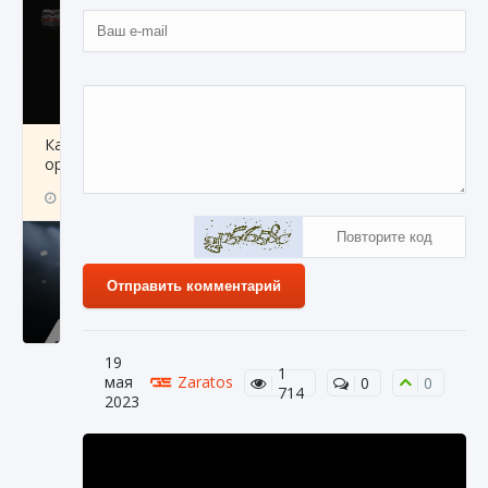
Как разблокировать чертеж счастливого
оружия в MW3 и Warzone
9 августа 2024
1 151
0
0
Отправить комментарий
19
1
мая
Zaratos
0
0
714
2023
Все новые функции Ultimate Team в EA FC
25
9 августа 2024
1 297
0
0