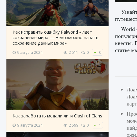
Узнайт
путешест
World 
Как исправить ошибку Palworld «Идет
популярн
сохранение мира — Невозможно начать
квесты. 
сохранение данных мира»
статье м
9 августа 2024
2 511
0
0
Лоа
Лоа
карт
Прое
Как заработать медали лиги Clash of Clans
може
9 августа 2024
2 599
0
1
найд
ожи