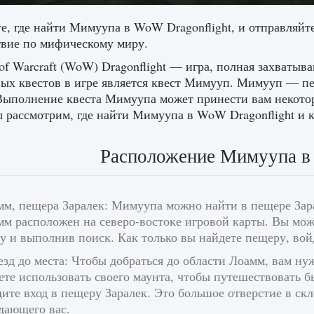
е, где найти Мимуупа в WoW Dragonflight, и отправляйте
вие по мифическому миру.
of Warcraft (WoW) Dragonflight — игра, полная захват
ых квестов в игре является квест Мимууп. Мимууп — пе
Выполнение квеста Мимуупа может принести вам некоторы
ы рассмотрим, где найти Мимуупа в WoW Dragonflight и к
Расположение Мимуупа в
мм, пещера Заралек: Мимуупа можно найти в пещере Зара
мм расположен на северо-востоке игровой карты. Вы мож
у и выполнив поиск. Как только вы найдете пещеру, вой
зд до места: Чтобы добраться до области Лоамм, вам ну
те использовать своего маунта, чтобы путешествовать б
ите вход в пещеру Заралек. Это большое отверстие в ск
дающего вас.