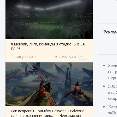
Рекла
лицензии, лиги, команды и стадионы в EA
FC 25
9 августа 2024
2 395
0
2
Scen
сок
пер
500 
вас
снар
Карт
Как исправить ошибку Palworld EPalworld
заВы
«Идет сохранение мира — Невозможно