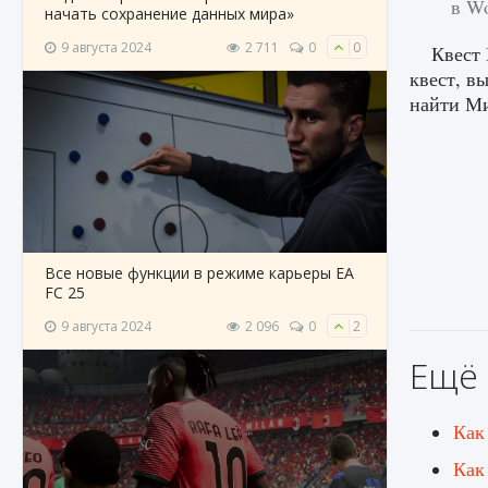
в Wo
начать сохранение данных мира»
9 августа 2024
2 711
0
0
Квест
квест, в
найти Ми
Все новые функции в режиме карьеры EA
FC 25
9 августа 2024
2 096
0
2
Ещё 
Как
Как