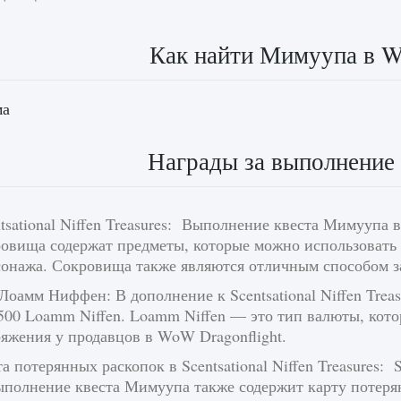
Как найти Мимуупа в W
ма
Награды за выполнение
tsational Niffen Treasures: Выполнение квеста Мимуупа во
ровища содержат предметы, которые можно использовать
сонажа. Сокровища также являются отличным способом за
Лоамм Ниффен: В дополнение к Scentsational Niffen Trea
 500 Loamm Niffen. Loamm Niffen — это тип валюты, кот
яжения у продавцов в WoW Dragonflight.
а потерянных раскопок в Scentsational Niffen Treasures: S
полнение квеста Мимуупа также содержит карту потерянн