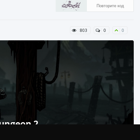
803
0
0
ungeon 2