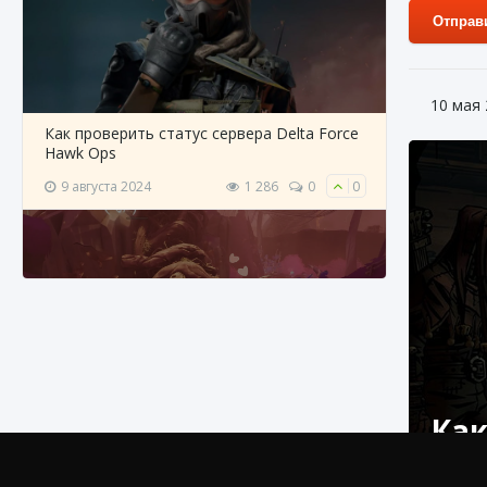
Отправ
10 мая
Как проверить статус сервера Delta Force
Hawk Ops
9 августа 2024
1 286
0
0
Как приручить существ джунглей Нари в
Как
игре Creatures of Ava
9 августа 2024
1 218
0
0