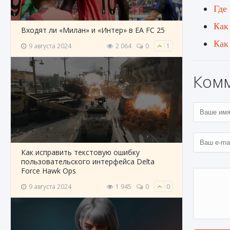
Где
Как
Входят ли «Милан» и «Интер» в EA FC 25
Как
9 августа 2024
2 064
0
1
Ком
Как исправить текстовую ошибку
пользовательского интерфейса Delta
Force Hawk Ops
9 августа 2024
1 945
0
0