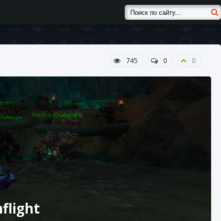
745
0
0
flight