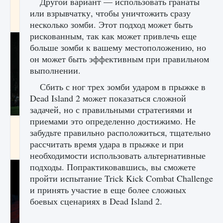
Другой вариант — использовать гранаты
игре Creatures of Ava
или взрывчатку, чтобы уничтожить сразу
9 августа 2024
1 164
0
0
несколько зомби. Этот подход может быть
рискованным, так как может привлечь еще
больше зомби к вашему местоположению, но
он может быть эффективным при правильном
выполнении.
Сбить с ног трех зомби ударом в прыжке в
Dead Island 2 может показаться сложной
задачей, но с правильными стратегиями и
приемами это определенно достижимо. Не
Как исправить ошибку EA FC 25 beta,
забудьте правильно расположиться, тщательно
которая не работает
рассчитать время удара в прыжке и при
9 августа 2024
1 370
0
0
необходимости использовать альтернативные
подходы. Попрактиковавшись, вы сможете
пройти испытание Trick Kick Combat Challenge
и принять участие в еще более сложных
боевых сценариях в Dead Island 2.