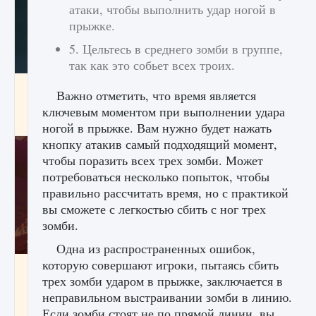
атаки, чтобы выполнить удар ногой в
прыжке.
5. Цельтесь в среднего зомби в группе,
так как это собьет всех троих.
Как проверить статус сервера Delta Force
Важно отметить, что время является
Hawk Ops
ключевым моментом при выполнении удара
9 августа 2024
1 286
0
0
ногой в прыжке. Вам нужно будет нажать
кнопку атакив самый подходящий момент,
чтобы поразить всех трех зомби. Может
потребоваться несколько попыток, чтобы
правильно рассчитать время, но с практикой
вы сможете с легкостью сбить с ног трех
зомби.
Одна из распространенных ошибок,
которую совершают игроки, пытаясь сбить
Как приручить существ джунглей Нари в
трех зомби ударом в прыжке, заключается в
игре Creatures of Ava
неправильном выстраивании зомби в линию.
9 августа 2024
1 218
0
0
Если зомби стоят не по прямой линии, вы