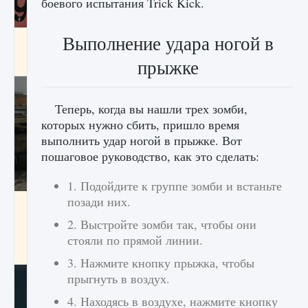
боевого испытания Trick Kick.
Выполнение удара ногой в
Входят ли «Милан» и «Интер» в EA FC 25
прыжке
9 августа 2024
2 064
0
1
Теперь, когда вы нашли трех зомби,
которых нужно сбить, пришло время
выполнить удар ногой в прыжке. Вот
пошаговое руководство, как это сделать:
1. Подойдите к группе зомби и встаньте
позади них.
Как исправить текстовую ошибку
пользовательского интерфейса Delta
2. Выстройте зомби так, чтобы они
Force Hawk Ops
стояли по прямой линии.
9 августа 2024
1 945
0
0
3. Нажмите кнопку прыжка, чтобы
прыгнуть в воздух.
4. Находясь в воздухе, нажмите кнопку