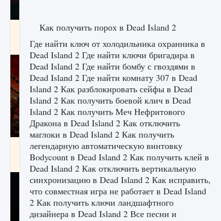
Как получить порох в Dead Island 2
Как создавать предметы в Creatures of Ava
Где найти ключ от холодильника охранника в
9 августа 2024
1 266
0
0
Dead Island 2 Где найти ключи бригадира в
Dead Island 2 Где найти бомбу с гвоздями в
Dead Island 2 Где найти комнату 307 в Dead
Island 2 Как разблокировать сейфы в Dead
Island 2 Как получить боевой клич в Dead
Island 2 Как получить Меч Нефритового
Дракона в Dead Island 2 Как отключить
маглоки в Dead Island 2 Как получить
легендарную автоматическую винтовку
Как найти Гробницу Изгоев в Diablo 4
Bodycount в Dead Island 2 Как получить клей в
9 августа 2024
1 337
0
0
Dead Island 2 Как отключить вертикальную
синхронизацию в Dead Island 2 Как исправить,
что совместная игра не работает в Dead Island
2 Как получить ключи ландшафтного
дизайнера в Dead Island 2 Все песни и