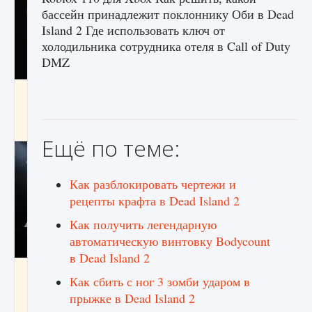
бассейн принадлежит поклоннику Оби в Dead
Island 2 Где использовать ключ от
холодильника сотрудника отеля в Call of Duty
DMZ
Как разблокировать чертеж счастливого
оружия в MW3 и Warzone
9 августа 2024
1 151
0
0
Ещё по теме:
Как разблокировать чертежи и
рецепты крафта в Dead Island 2
Как получить легендарную
автоматическую винтовку Bodycount
в Dead Island 2
Все новые функции Ultimate Team в EA FC
Как сбить с ног 3 зомби ударом в
25
прыжке в Dead Island 2
9 августа 2024
1 297
0
0