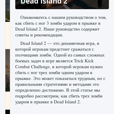
Dead Island 2
Ознакомьтесь с нашим руководством о том,
как сбить с ног 3 зомби ударом в прыжке в
Как исправить ошибку Palworld «Идет
Dead Island 2. Наше руководство содержит
сохранение мира — Невозможно начать
советы и рекомендации.
сохранение данных мира»
Dead Island 2 — это динамичная игра, в
9 августа 2024
2 511
0
0
которой игрокам предстоит сражаться с
полчищами зомби. Одной из самых сложных
боевых задач в игре является Trick Kick
Combat Challenge, в которой игрокам нужно
сбить с ног трех зомби одним ударом в
прыжке. Это может показаться трудным, но с
правильными стратегиями и методами это
определенно достижимо. В этой статье мы
подробно рассмотрим, как сбить трех зомби
Как заработать медали лиги Clash of Clans
ударом в прыжке в Dead Island 2.
9 августа 2024
2 599
0
1