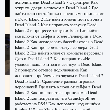
исполнители Dead Island 2 - Саундтрек Как
открыть двери маглоком в Dead Island 2 Где
найти ключ от тайника с военными припасами
в Dead Island 2 Где найти ключи почтальона в
Как получить Thunder Egg в Stardew Valley
Dead Island 2 Как исправить загрузку Dead
9 августа 2024
1 244
0
0
Island 2 в процессе загрузки Issue Где найти
все ключи от сейфа в отеле Гальперин в Dead
Island 2 Как исследовать бассейн отеля в Dead
Island 2 Как проверить статус сервера Dead
Island 2 Где найти ключ от комнаты персонала
Джо в Dead Island 2 Как исправить «Не
удалось подключиться к сеансу» в Dead Island
2 проверьте сетевое подключение Как
исправить проблемы со звуком в Dead Island 2
Как исправить неработающие награды For
Dead Island 2: Сравнение разных игровых
Honor
персонажей Где взять ключи от сейфа в Dead
Island 2 Как пользоваться прицелом в Dead
9 августа 2024
1 205
0
0
Island 2 Как исправить, что Crunchyroll не
работает на PS5? Как исправить код ошибки
Roblox 110 для Xbox Как решить, какой