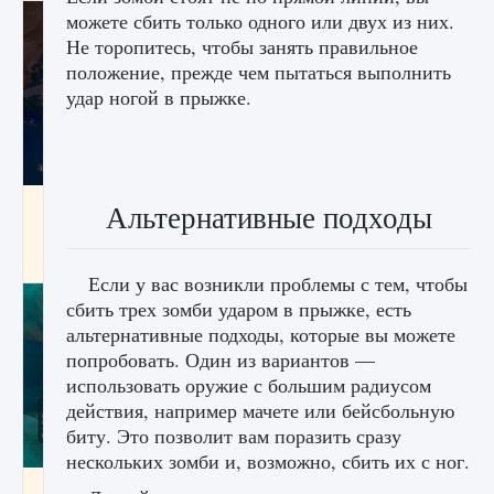
можете сбить только одного или двух из них.
Не торопитесь, чтобы занять правильное
положение, прежде чем пытаться выполнить
удар ногой в прыжке.
Как разблокировать заклинание Крист в
Альтернативные подходы
Creatures of Ava
9 августа 2024
1 393
0
0
Если у вас возникли проблемы с тем, чтобы
сбить трех зомби ударом в прыжке, есть
альтернативные подходы, которые вы можете
попробовать. Один из вариантов —
использовать оружие с большим радиусом
действия, например мачете или бейсбольную
биту. Это позволит вам поразить сразу
нескольких зомби и, возможно, сбить их с ног.
Как приручить существ из степей Тамура в