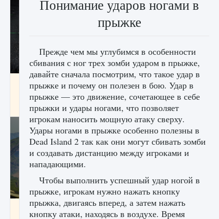
Понимание ударов ногами в
прыжке
Прежде чем мы углубимся в особенности
сбивания с ног трех зомби ударом в прыжке,
давайте сначала посмотрим, что такое удар в
лицензии, лиги, команды и стадионы в EA
прыжке и почему он полезен в бою. Удар в
FC 25
прыжке — это движение, сочетающее в себе
прыжки и удары ногами, что позволяет
9 августа 2024
2 395
0
2
игрокам наносить мощную атаку сверху.
Удары ногами в прыжке особенно полезны в
Dead Island 2 так как они могут сбивать зомби
и создавать дистанцию ​​между игроками и
нападающими.
Чтобы выполнить успешный удар ногой в
прыжке, игрокам нужно нажать кнопку
прыжка, двигаясь вперед, а затем нажать
Как исправить ошибку Palworld EPalworld
кнопку атаки, находясь в воздухе. Время
«Идет сохранение мира — Невозможно