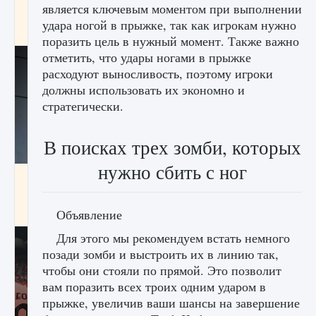
является ключевым моментом при выполнении
начать сохранение данных мира»
удара ногой в прыжке, так как игрокам нужно
9 августа 2024
2 711
0
0
поразить цель в нужный момент. Также важно
отметить, что удары ногами в прыжке
расходуют выносливость, поэтому игроки
должны использовать их экономно и
стратегически.
В поисках трех зомби, которых
нужно сбить с ног
Все новые функции в режиме карьеры EA
FC 25
9 августа 2024
2 096
0
2
Объявление
Для этого мы рекомендуем встать немного
позади зомби и выстроить их в линию так,
чтобы они стояли по прямой. Это позволит
вам поразить всех троих одним ударом в
прыжке, увеличив ваши шансы на завершение