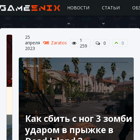
НОВОСТИ
СТАТЬИ
ОБ
25
1
апреля
Zaratos
0
0
259
2023
Подробное руководство по получению
самоцветов Brawl Stars
10 августа 2024
2 685
0
1
Как сбить с ног 3 зомби
ударом в прыжке в