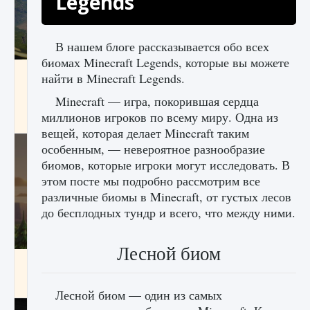
Legends
В нашем блоге рассказывается обо всех
биомах Minecraft Legends, которые вы можете
Как исправить ошибку Palworld «Идет
найти в Minecraft Legends.
сохранение мира — Невозможно начать
сохранение данных мира»
Minecraft — игра, покорившая сердца
миллионов игроков по всему миру. Одна из
9 августа 2024
2 511
0
0
вещей, которая делает Minecraft таким
особенным, — невероятное разнообразие
биомов, которые игроки могут исследовать. В
этом посте мы подробно рассмотрим все
различные биомы в Minecraft, от густых лесов
до бесплодных тундр и всего, что между ними.
Лесной биом
Как заработать медали лиги Clash of Clans
9 августа 2024
2 599
0
1
Лесной биом — один из самых