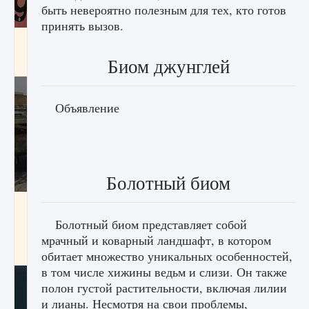
быть невероятно полезным для тех, кто готов
принять вызов.
Входят ли «Милан» и «Интер» в EA FC 25
Биом джунглей
9 августа 2024
2 064
0
1
Объявление
Болотный биом
Как исправить текстовую ошибку
пользовательского интерфейса Delta
Болотный биом представляет собой
Force Hawk Ops
мрачный и коварный ландшафт, в котором
9 августа 2024
1 945
0
0
обитает множество уникальных особенностей,
в том числе хижины ведьм и слизи. Он также
полон густой растительности, включая лилии
и лианы. Несмотря на свои проблемы,