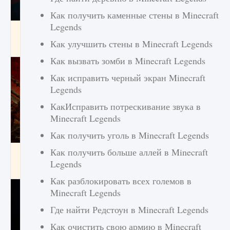
Как получить каменные стены в Minecraft
Legends
Как создавать предметы в Creatures of Ava
Как улучшить стены в Minecraft Legends
9 августа 2024
1 266
0
0
Как вызвать зомби в Minecraft Legends
Как исправить черный экран Minecraft
Legends
КакИсправить потрескивание звука в
Minecraft Legends
Как получить уголь в Minecraft Legends
Как получить больше аллей в Minecraft
Как найти Гробницу Изгоев в Diablo 4
Legends
9 августа 2024
1 337
0
0
Как разблокировать всех големов в
Minecraft Legends
Где найти Редстоун в Minecraft Legends
Как очистить свою армию в Minecraft