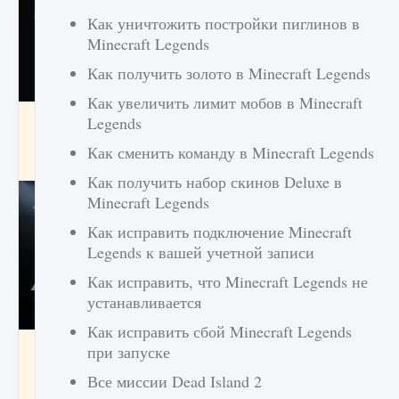
Как уничтожить постройки пиглинов в
Minecraft Legends
Как получить золото в Minecraft Legends
Как увеличить лимит мобов в Minecraft
Как разблокировать чертеж счастливого
Legends
оружия в MW3 и Warzone
Как сменить команду в Minecraft Legends
9 августа 2024
1 151
0
0
Как получить набор скинов Deluxe в
Minecraft Legends
Как исправить подключение Minecraft
Legends к вашей учетной записи
Как исправить, что Minecraft Legends не
устанавливается
Как исправить сбой Minecraft Legends
Все новые функции Ultimate Team в EA FC
при запуске
25
Все миссии Dead Island 2
9 августа 2024
1 297
0
0