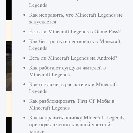
Legends
Как исправить, что Minecraft Legends не
запускается
Как получить Thunder Egg в Stardew Valley
Есть ли Minecraft Legends в Game Pass?
9 августа 2024
1 244
0
0
Как быстро путешествовать в Minecraft
Legends
Есть ли Minecraft Legends на Android?
Как работают сундуки жителей в
Minecraft Legends
Как отключить рассказчик в Minecraft
Legends
Как исправить неработающие награды For
Как разблокировать 'First Of' Мобы в
Honor
Minecraft Legends
9 августа 2024
1 205
0
0
Как исправить ошибку Minecraft Legends
при подключении к вашей учетной
записи