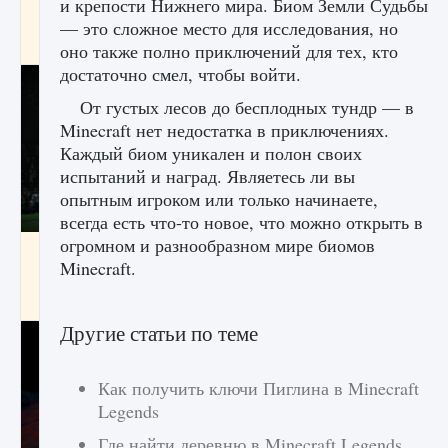
и крепости Нижнего мира. Биом Земли Судьбы
игре Creatures of Ava
— это сложное место для исследования, но
9 августа 2024
1 164
0
0
оно также полно приключений для тех, кто
достаточно смел, чтобы войти.
От густых лесов до бесплодных тундр — в
Minecraft нет недостатка в приключениях.
Каждый биом уникален и полон своих
испытаний и наград. Являетесь ли вы
опытным игроком или только начинаете,
всегда есть что-то новое, что можно открыть в
огромном и разнообразном мире биомов
Как исправить ошибку EA FC 25 beta,
Minecraft.
которая не работает
9 августа 2024
1 370
0
0
Другие статьи по теме
Как получить ключи Пиглина в Minecraft
Legends
Где найти деревню в Minecraft Legends