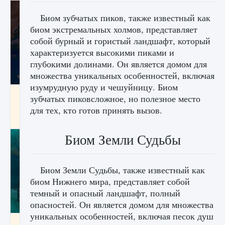
Биом зубчатых пиков, также известный как
биом экстремальных холмов, представляет
собой бурный и гористый ландшафт, который
характеризуется высокими пиками и
глубокими долинами. Он является домом для
множества уникальных особенностей, включая
изумрудную руду и чешуйницу. Биом
Как разблокировать заклинание Крист в
зубчатых пиковсложное, но полезное место
Creatures of Ava
для тех, кто готов принять вызов.
9 августа 2024
1 393
0
0
Биом Земли Судьбы
Биом Земли Судьбы, также известный как
биом Нижнего мира, представляет собой
темный и опасный ландшафт, полный
опасностей. Он является домом для множества
уникальных особенностей, включая песок душ
Как приручить существ из степей Тамура в