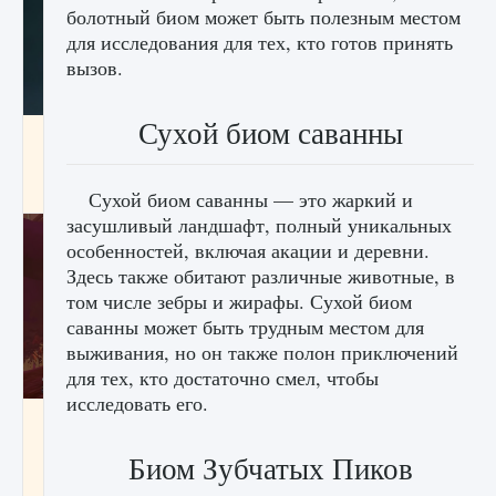
болотный биом может быть полезным местом
для исследования для тех, кто готов принять
вызов.
Сухой биом саванны
Как проверить статус сервера Delta Force
Hawk Ops
9 августа 2024
1 286
0
0
Сухой биом саванны — это жаркий и
засушливый ландшафт, полный уникальных
особенностей, включая акации и деревни.
Здесь также обитают различные животные, в
том числе зебры и жирафы. Сухой биом
саванны может быть трудным местом для
выживания, но он также полон приключений
для тех, кто достаточно смел, чтобы
исследовать его.
Как приручить существ джунглей Нари в
игре Creatures of Ava
Биом Зубчатых Пиков
9 августа 2024
1 218
0
0