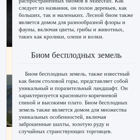
распространенных биомов в Minecraft. Как
следует из названия, он полон деревьев, как
больших, так и маленьких. Лесной биом также
является домом для разнообразной флоры и
фауны, включая цветы, грибы и животных,
таких как кролики, олени и волки.
Биом бесплодных земель
лицензии, лиги, команды и стадионы в EA
FC 25
9 августа 2024
2 395
0
2
Биом бесплодных земель, также известный
как биом столовой горы, представляет собой
уникальный и поразительный ландшафт. Он
характеризуется красновато-коричневой
глиной и высокими плато. Биом бесплодных
земель также является домом для множества
уникальных особенностей, включая
заброшенные шахты, золотую руду и
случайных странствующих торговцев.
Как исправить ошибку Palworld EPalworld
«Идет сохранение мира — Невозможно