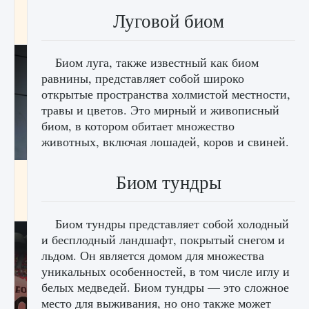
начать сохранение данных мира»
Луговой биом
9 августа 2024
2 711
0
0
Биом луга, также известный как биом
равнины, представляет собой широко
открытые пространства холмистой местности,
травы и цветов. Это мирный и живописный
биом, в котором обитает множество
животных, включая лошадей, коров и свиней.
Все новые функции в режиме карьеры EA
Биом тундры
FC 25
9 августа 2024
2 096
0
2
Биом тундры представляет собой холодный
и бесплодный ландшафт, покрытый снегом и
льдом. Он является домом для множества
уникальных особенностей, в том числе иглу и
белых медведей. Биом тундры — это сложное
место для выживания, но оно также может