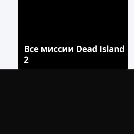
Все миссии Dead Island
2
Пройди все миссии Dead Island 2 и
приготовься окунуться в мир, полный
опасностей, волнений и острых ощущений.
Dead Island 2 — один из самых популярных
шутеров от первого лица с открытым миром,
получивший широкое признание геймеров по
всему миру. Эта игра, разработанная Deep
Silver, отправляет игроков в захватывающее