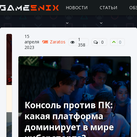
НОВОСТИ
СТАТЬИ
ОБ
15
1
апреля
Zaratos
0
0
358
2023
Подробное руководство по получению
самоцветов Brawl Stars
Консоль против ПК:
10 августа 2024
2 685
0
1
какая платформа
доминирует в мире