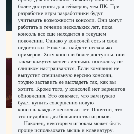
более доступны для геймеров, чем ПК. При
разработке игры разработчики будут
учитывать возможности консоли. Они могут
работать в течение нескольких лет, пока
консоль все еще находится в текущем
Как проверить статус сервера Delta Force
поколении. Однако у консолей есть и свои
Hawk Ops
недостатки. Ниже вы найдете несколько
9 августа 2024
1 286
0
0
примеров. Хотя консоли более доступны, они
также кажутся менее личными, поскольку не
слишком настраиваются. Если компания не
выпустит специальную версию консоли,
трудно заставить ее выглядеть так, как вы
хотите. Кроме того, у консолей нет вариантов
обновления. Это означает, что вам нужно
будет купить совершенно новую
консоль.каждые несколько лет. Понятно, что
Как приручить существ джунглей Нари в
это неудобно для большинства игроков.
игре Creatures of Ava
Наконец, некоторым игрокам может быть
9 августа 2024
1 218
0
0
проще использовать мышь и клавиатуру.