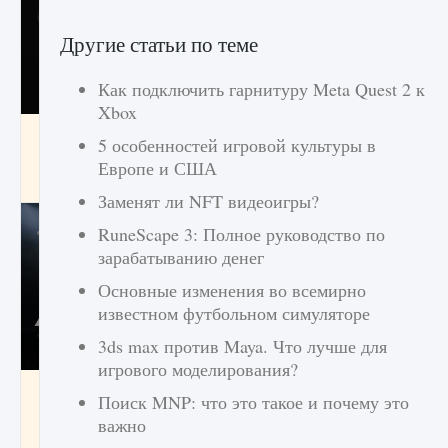
Другие статьи по теме
Как подключить гарнитуру Meta Quest 2 к
Xbox
Как разблокировать чертеж счастливого
5 особенностей игровой культуры в
оружия в MW3 и Warzone
Европе и США
9 августа 2024
1 151
0
0
Заменят ли NFT видеоигры?
RuneScape 3: Полное руководство по
зарабатыванию денег
Основные изменения во всемирно
известном футбольном симуляторе
3ds max против Maya. Что лучше для
игрового моделирования?
Все новые функции Ultimate Team в EA FC
Поиск MNP: что это такое и почему это
25
важно
9 августа 2024
1 297
0
0