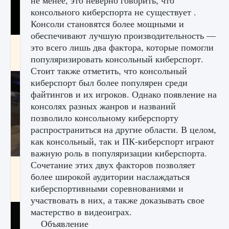
не менее, это неверно говорить, что
консольного киберспорта не существует .
Консоли становятся более мощными и
обеспечивают лучшую производительность —
Как получить Thunder Egg в Stardew Valley
это всего лишь два фактора, которые помогли
популяризировать консольный киберспорт.
9 августа 2024
1 244
0
0
Стоит также отметить, что консольный
киберспорт был более популярен среди
файтингов и их игроков. Однако появление на
консолях разных жанров и названий
позволило консольному киберспорту
распространиться на другие области. В целом,
как консольный, так и ПК-киберспорт играют
важную роль в популяризации киберспорта.
Сочетание этих двух факторов позволяет
Как исправить неработающие награды For
Honor
более широкой аудитории наслаждаться
киберспортивными соревнованиями и
9 августа 2024
1 205
0
0
участвовать в них, а также доказывать свое
мастерство в видеоиграх.
Объявление