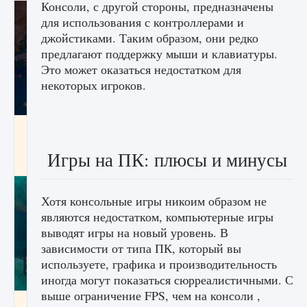
Консоли, с другой стороны, предназначены
для использования с контроллерами и
джойстиками. Таким образом, они редко
предлагают поддержку мыши и клавиатуры.
Это может оказаться недостатком для
некоторых игроков.
Как разблокировать заклинание Крист в
Creatures of Ava
Игры на ПК: плюсы и минусы
9 августа 2024
1 393
0
0
Хотя консольные игры никоим образом не
являются недостатком, компьютерные игры
выводят игры на новый уровень. В
зависимости от типа ПК, который вы
используете, графика и производительность
иногда могут показаться сюрреалистичными. С
выше ограничение FPS, чем на консоли ,
Как приручить существ из степей Тамура в