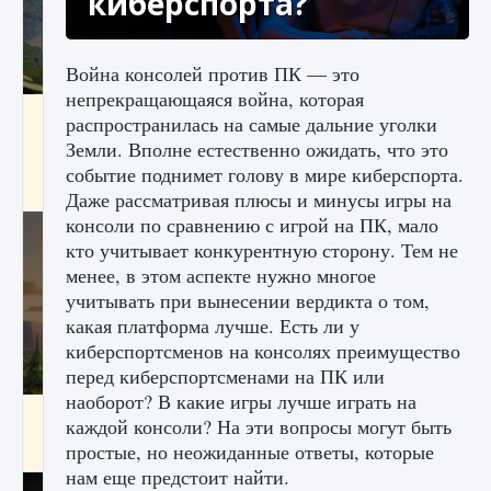
киберспорта?
Война консолей против ПК — это
непрекращающаяся война, которая
Как исправить ошибку Palworld «Идет
распространилась на самые дальние уголки
сохранение мира — Невозможно начать
Земли. Вполне естественно ожидать, что это
сохранение данных мира»
событие поднимет голову в мире киберспорта.
9 августа 2024
2 511
0
0
Даже рассматривая плюсы и минусы игры на
консоли по сравнению с игрой на ПК, мало
кто учитывает конкурентную сторону. Тем не
менее, в этом аспекте нужно многое
учитывать при вынесении вердикта о том,
какая платформа лучше. Есть ли у
киберспортсменов на консолях преимущество
перед киберспортсменами на ПК или
наоборот? В какие игры лучше играть на
Как заработать медали лиги Clash of Clans
каждой консоли? На эти вопросы могут быть
простые, но неожиданные ответы, которые
9 августа 2024
2 599
0
1
нам еще предстоит найти.