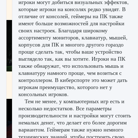
игроки могут добиться визуальных эффектов,
игре Creatures of Ava
которые игроки на консолях редко увидят. В
9 августа 2024
1 164
0
0
отличие от консолей, геймеры на ПК также
имеют больше возможностей для настройки
своих настроек. Благодаря широкому
ассортименту мониторов, клавиатур, мышей,
корпусов для ПК и многого другого гораздо
проще сделать так, чтобы ваше устройство
выглядело так, как вы хотите. Игроки на ПК
также обнаружат, что использовать мышь и
клавиатуру намного проще, чем возиться с
Как исправить ошибку EA FC 25 beta,
контроллером. В киберспорте это может дать
которая не работает
игрокам преимущество, которого нет у
9 августа 2024
1 370
0
0
консольных игроков.
Тем не менее, у компьютерных игр есть и
несколько недостатков. Все параметры
производительности и настройки могут стоить
немалых денег, что делает его более дорогим
вариантом. Геймерам также нужно немного
технических знаний, чтобы построить свою