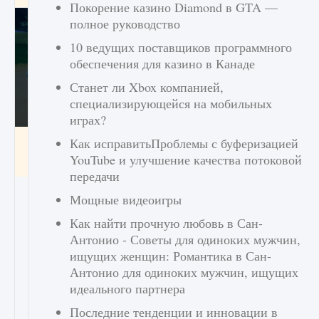
Покорение казино Diamond в GTA —
полное руководство
10 ведущих поставщиков программного
обеспечения для казино в Канаде
Станет ли Xbox компанией,
специализирующейся на мобильных
играх?
Как включить чат в Fortnite
Как исправитьПроблемы с буферизацией
YouTube и улучшение качества потоковой
9 августа 2024
1 335
0
0
передачи
Мощные видеоигры
Как найти прочную любовь в Сан-
Антонио - Советы для одиноких мужчин,
ищущих женщин: Романтика в Сан-
Антонио для одиноких мужчин, ищущих
идеального партнера
Последние тенденции и инновации в