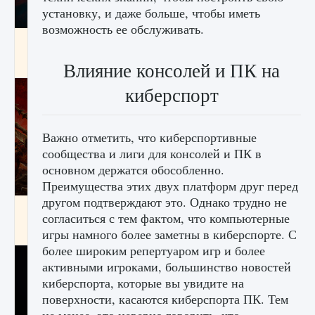
установку, и даже больше, чтобы иметь
возможность ее обслуживать.
Как создавать предметы в Creatures of Ava
9 августа 2024
1 266
0
0
Влияние консолей и ПК на
киберспорт
Важно отметить, что киберспортивные
сообщества и лиги для консолей и ПК в
основном держатся обособленно.
Преимущества этих двух платформ друг перед
другом подтверждают это. Однако трудно не
Как найти Гробницу Изгоев в Diablo 4
согласиться с тем фактом, что компьютерные
9 августа 2024
1 337
0
0
игры намного более заметны в киберспорте. С
более широким репертуаром игр и более
активными игроками, большинство новостей
киберспорта, которые вы увидите на
поверхности, касаются киберспорта ПК. Тем