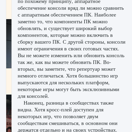
по похожему принципу, аппаратное
начать сохранение данных мира»
обеспечение консоли вряд ли можно сравнить
9 августа 2024
2 711
0
0
с аппаратным обеспечением ПК. Наиболее
заметно то, что компоненты ПК можно
обновлять, и существует широкий выбор
компонентов, которые можно включить в
сборку вашего ПК. С другой стороны, консоли
имеют ограничения в своих готовых частях.
Вы не можете изменить или обновить консоль
так же, как вы можете обновить ПК. Во-
вторых, вы заметите, что репертуар может
Все новые функции в режиме карьеры EA
немного отличаться. Хотя большинство игр
FC 25
выпускаются для нескольких платформ,
некоторые игры могут быть эксклюзивными
9 августа 2024
2 096
0
2
для консолей.
Наконец, разница в сообществах также
видна. Хотя кросс-плей доступен для
некоторых игр, что позволяет двум
сообществам смешиваться, в основном они
держатся отдельно и на своих устройствах.