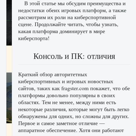
В этой статье мы обсудим преимущества и
недостатки обеих игровых платформ, а также
рассмотрим их роли на киберспортивной
сцене. Продолжайте читать, чтобы узнать,
какая платформа доминирует в мире
киберспорта!
лицензии, лиги, команды и стадионы в EA
Консоль и ПК: отличия
FC 25
9 августа 2024
2 395
0
2
Краткий обзор авторитетных
киберспортивных и игровых новостных
сайтов, таких как fragster.com покажет, что обе
платформы довольно популярны в своих
областях. Тем не менее, между ними есть
некоторые различия, которые могут быть легко
обнаружены для одних, но сложны для других.
Первое и самое заметное отличие —
Как исправить ошибку Palworld EPalworld
аппаратное обеспечение. Хотя они работают
«Идет сохранение мира — Невозможно