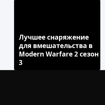
Лучшее снаряжение
для вмешательства в
Modern Warfare 2 сезон
3
Ищете лучшую экипировку вмешательства
для Modern Warfare 2 Season 3? Наши
специалисты помогут вам.
Если вы опытный игрок в Modern Warfare 2
то знаете, что правильное снаряжение может