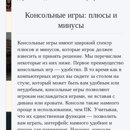
Консольные игры: плюсы и
Входят ли «Милан» и «Интер» в EA FC 25
минусы
9 августа 2024
2 064
0
1
Консольные игры имеют широкий спектр
плюсов и минусов, которые игрок должен
взвесить и принять решение. Мы перечислим
некоторые из них ниже. Первое преимущество
консольных игр — удобство. В то время как в
компьютерных играх вы сидите за столом на
стуле, который может быть вам удобным или
Как исправить текстовую ошибку
неудобным, консольные игры позволяют
пользовательского интерфейса Delta
игрокам наслаждаться играми, не вставая с
Force Hawk Ops
дивана или кровати. Консоли также намного
9 августа 2024
1 945
0
0
проще в использовании, чем ПК. Учитывая,
что их единственная функция — позволить
вам играть, интерфейс намного удобнее и
проще для понимания. Наконец, консоли