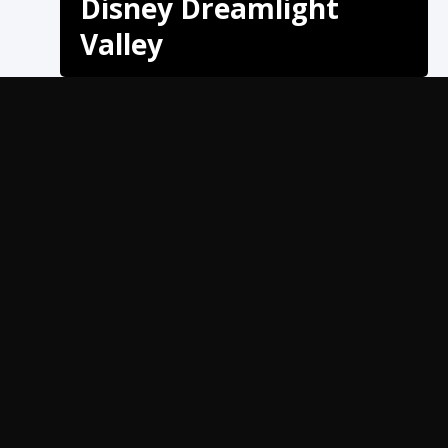
Disney Dreamlight
Valley
В нашем блоге вы узнаете, как пройти квест
«Кролики в бегах» в Disney Dreamlight Valley и
стать героем игры.
Disney Dreamlight Valley — это волшебное и
очаровательное место, полное веселых квестов
и приключений. Один из самых
увлекательных квестов в игре — «Крылья в
бегах». Этот квест включает в себя поимку
пяти кроликов, сбежавших из своего вольера.
В этом сообщении блога мы расскажем вам,
как выполнить этот квест и получить награду.
Как начать квест Кролики в
бегах