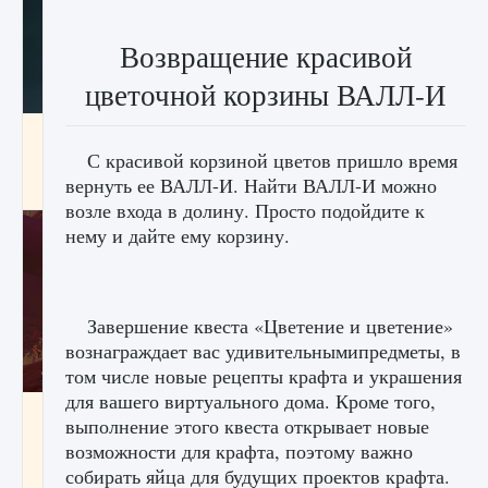
Возвращение красивой
цветочной корзины ВАЛЛ-И
Как проверить статус сервера Delta Force
Hawk Ops
С красивой корзиной цветов пришло время
вернуть ее ВАЛЛ-И. Найти ВАЛЛ-И можно
9 августа 2024
1 286
0
0
возле входа в долину. Просто подойдите к
нему и дайте ему корзину.
Завершение квеста «Цветение и цветение»
вознаграждает вас удивительнымипредметы, в
том числе новые рецепты крафта и украшения
для вашего виртуального дома. Кроме того,
Как приручить существ джунглей Нари в
выполнение этого квеста открывает новые
игре Creatures of Ava
возможности для крафта, поэтому важно
9 августа 2024
1 218
0
0
собирать яйца для будущих проектов крафта.