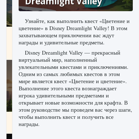
Dreamlight Valley
Узнайте, как выполнить квест «Цветение и
цветение» в Disney Dreamlight Valley! В этом
Как исправить ошибку Palworld «Идет
захватывающем приключении вас ждут
сохранение мира — Невозможно начать
награды и удивительные предметы.
сохранение данных мира»
Disney Dreamlight Valley — прекрасный
9 августа 2024
2 511
0
0
виртуальный мир, наполненный
увлекательными квестами и приключениями.
Одним из самых любимых квестов в этом
мире является квест «Цветение и цветение».
Выполнение этого квеста вознаграждает
игрока удивительными предметами и
открывает новые возможности для крафта. В
этом руководстве мы проведем вас через шаги,
чтобы выполнить квест и получить все
Как заработать медали лиги Clash of Clans
награды.
9 августа 2024
2 599
0
1