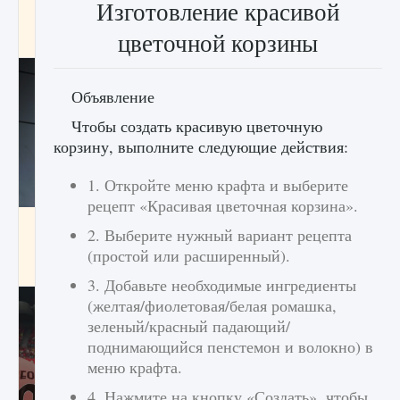
Изготовление красивой
начать сохранение данных мира»
цветочной корзины
9 августа 2024
2 711
0
0
Объявление
Чтобы создать красивую цветочную
корзину, выполните следующие действия:
1. Откройте меню крафта и выберите
рецепт «Красивая цветочная корзина».
Все новые функции в режиме карьеры EA
2. Выберите нужный вариант рецепта
FC 25
(простой или расширенный).
9 августа 2024
2 096
0
2
3. Добавьте необходимые ингредиенты
(желтая/фиолетовая/белая ромашка,
зеленый/красный падающий/
поднимающийся пенстемон и волокно) в
меню крафта.
4. Нажмите на кнопку «Создать», чтобы