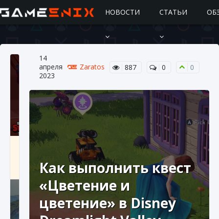
НОВОСТИ
СТАТЬИ
ОБ
14
апреля
Zaratos
887
0
0
2023
Подробное руководство по получению
самоцветов Brawl Stars
Как выполнить квест
10 августа 2024
2 685
0
1
«Цветение и
цветение» в Disney