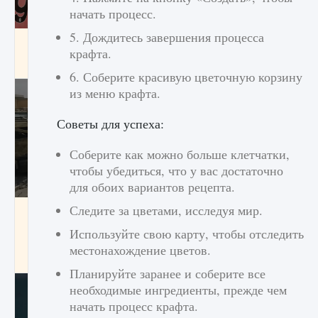
начать процесс.
5. Дождитесь завершения процесса
Входят ли «Милан» и «Интер» в EA FC 25
крафта.
9 августа 2024
2 064
0
1
6. Соберите красивую цветочную корзину
из меню крафта.
Советы для успеха:
Соберите как можно больше клетчатки,
чтобы убедиться, что у вас достаточно
для обоих вариантов рецепта.
Следите за цветами, исследуя мир.
Как исправить текстовую ошибку
пользовательского интерфейса Delta
Используйте свою карту, чтобы отследить
Force Hawk Ops
местонахождение цветов.
9 августа 2024
1 945
0
0
Планируйте заранее и соберите все
необходимые ингредиенты, прежде чем
начать процесс крафта.