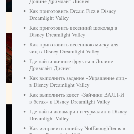
Долине Дримлайт Диснея
Как приготовить Dream Fizz в Disney
Dreamlight Valley
Как создавать предметы в Creatures of Ava
Как приготовить весенний шоколад в
9 августа 2024
1 266
0
0
Disney Dreamlight Valley
Как приготовить весеннюю миску для
яиц в Disney Dreamlight Valley
Где найти яичные фрукты в Долине
Дримлайт Диснея
Как выполнить задание «Украшение яиц»
в Disney Dreamlight Valley
Как найти Гробницу Изгоев в Diablo 4
Как выполнить квест «Зайчики ВАЛЛ-И
9 августа 2024
1 337
0
0
в бегах» в Disney Dreamlight Valley
Где найти аквамарин и турмалин в Disney
Dreamlight Valley
Как исправить ошибку NotEnoughItems в