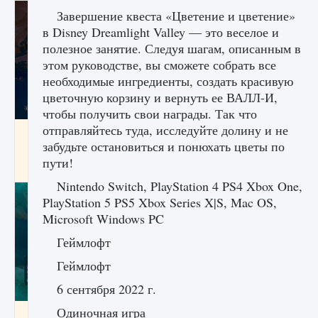
Завершение квеста «Цветение и цветение»
в Disney Dreamlight Valley — это веселое и
полезное занятие. Следуя шагам, описанным в
этом руководстве, вы сможете собрать все
необходимые ингредиенты, создать красивую
цветочную корзину и вернуть ее ВАЛЛ-И,
чтобы получить свои награды. Так что
отправляйтесь туда, исследуйте долину и не
Как разблокировать заклинание Крист в
забудьте остановиться и понюхать цветы по
Creatures of Ava
пути!
9 августа 2024
1 393
0
0
Nintendo Switch, PlayStation 4 PS4 Xbox One,
PlayStation 5 PS5 Xbox Series X|S, Mac OS,
Microsoft Windows PC
Геймлофт
Геймлофт
6 сентября 2022 г.
Одиночная игра
Как приручить существ из степей Тамура в