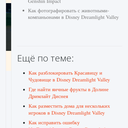
Genshin Impact
Как фотографировать с животными-
компаньонами в Disney Dreamlight Valley
Ещё по теме:
Как включить чат в Fortnite
9 августа 2024
1 335
0
0
Как разблокировать Красавицу и
Чудовище в Disney Dreamlight Valley
Где найти яичные фрукты в Долине
Дримлайт Диснея
Как разместить дома для нескольких
игроков в Disney Dreamlight Valley
Как исправить ошибку