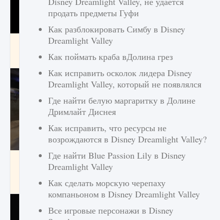
Disney Dreamlight Valley, не удается
продать предметы Гуфи
Как разблокировать Симбу в Disney
Dreamlight Valley
Как получить Thunder Egg в Stardew Valley
Как поймать краба вДолина грез
9 августа 2024
1 244
0
0
Как исправить осколок лидера Disney
Dreamlight Valley, который не появлялся
Где найти белую маргаритку в Долине
Дримлайт Диснея
Как исправить, что ресурсы не
возрождаются в Disney Dreamlight Valley?
Где найти Blue Passion Lily в Disney
Как исправить неработающие награды For
Dreamlight Valley
Honor
Как сделать морскую черепаху
9 августа 2024
1 205
0
0
компаньоном в Disney Dreamlight Valley
Все игровые персонажи в Disney