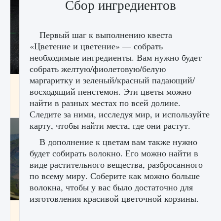
Сбор ингредиентов
Первый шаг к выполнению квеста
«Цветение и цветение» — собрать
необходимые ингредиенты. Вам нужно будет
собрать желтую/фиолетовую/белую
маргаритку и зеленый/красный падающий/
лицензии, лиги, команды и стадионы в EA
восходящий пенстемон. Эти цветы можно
FC 25
найти в разных местах по всей долине.
9 августа 2024
2 395
0
2
Следите за ними, исследуя мир, и используйте
карту, чтобы найти места, где они растут.
В дополнение к цветам вам также нужно
будет собирать волокно. Его можно найти в
виде растительного вещества, разбросанного
по всему миру. Соберите как можно больше
волокна, чтобы у вас было достаточно для
изготовления красивой цветочной корзины.
Как исправить ошибку Palworld EPalworld
«Идет сохранение мира — Невозможно