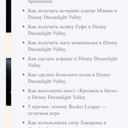
Speedstorm
Как получить вечернее платье Минни в
Disney Dreamlight Valley
Как получить шляпу Гуфи в Disney
Dreamlight Valley
Как разблокировать чертеж счастливого
Как получить лису-компаньона в Disney
оружия в MW3 и Warzone
Dreamlight Valley
9 августа 2024
1 151
0
0
Как сделать асфальт в Disney Dreamlight
Valley
Как сделать йольского козла в Disney
Dreamlight Valley
Как выполнить квест «Кролики в бегах»
в Disney Dreamlight Valley
5 причин, почему Rocket League —
Все новые функции Ultimate Team в EA FC
отличная игра
25
Как использовать силу Хаварены в
9 августа 2024
1 297
0
0