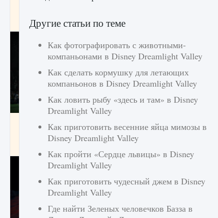
игре Creatures of Ava
Другие статьи по теме
9 августа 2024
1 164
0
0
Как фотографировать с животными-
компаньонами в Disney Dreamlight Valley
Как сделать кормушку для летающих
компаньонов в Disney Dreamlight Valley
Как ловить рыбу «здесь и там» в Disney
Dreamlight Valley
Как исправить ошибку EA FC 25 beta,
Как приготовить весенние яйца мимозы в
которая не работает
Disney Dreamlight Valley
9 августа 2024
1 370
0
0
Как пройти «Сердце львицы» в Disney
Dreamlight Valley
Как приготовить чудесный джем в Disney
Dreamlight Valley
Где найти Зеленых человечков Базза в