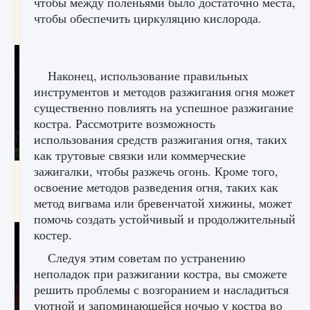
чтобы между поленьями было достаточно места,
игре Creatures of Ava
чтобы обеспечить циркуляцию кислорода.
9 августа 2024
1 164
0
0
Наконец, использование правильных
инструментов и методов разжигания огня может
существенно повлиять на успешное разжигание
костра. Рассмотрите возможность
использования средств разжигания огня, таких
как трутовые связки или коммерческие
зажигалки, чтобы разжечь огонь. Кроме того,
Как исправить ошибку EA FC 25 beta,
освоение методов разведения огня, таких как
которая не работает
метод вигвама или бревенчатой ​​хижины, может
9 августа 2024
1 370
0
0
помочь создать устойчивый и продолжительный
костер.
Следуя этим советам по устранению
неполадок при разжигании костра, вы сможете
решить проблемы с возгоранием и насладиться
уютной и запоминающейся ночью у костра во