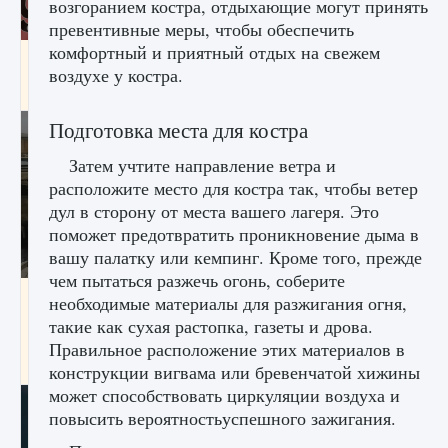
возгоранием костра, отдыхающие могут принять
превентивные меры, чтобы обеспечить
комфортный и приятный отдых на свежем
Входят ли «Милан» и «Интер» в EA FC 25
воздухе у костра.
9 августа 2024
2 064
0
1
Подготовка места для костра
Затем учтите направление ветра и
расположите место для костра так, чтобы ветер
дул в сторону от места вашего лагеря. Это
поможет предотвратить проникновение дыма в
вашу палатку или кемпинг. Кроме того, прежде
чем пытаться разжечь огонь, соберите
Как исправить текстовую ошибку
необходимые материалы для разжигания огня,
пользовательского интерфейса Delta
такие как сухая растопка, газеты и дрова.
Force Hawk Ops
Правильное расположение этих материалов в
9 августа 2024
1 945
0
0
конструкции вигвама или бревенчатой ​​хижины
может способствовать циркуляции воздуха и
повысить вероятностьуспешного зажигания.