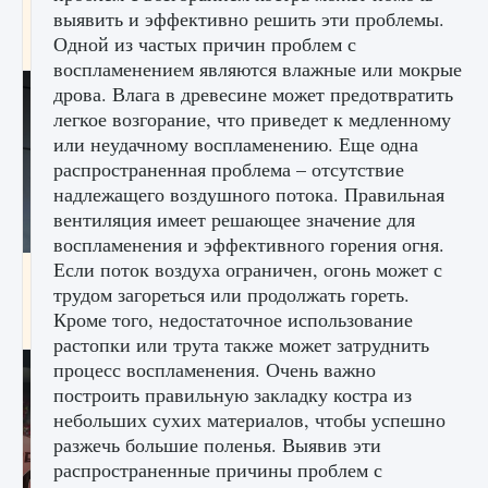
начать сохранение данных мира»
выявить и эффективно решить эти проблемы.
Одной из частых причин проблем с
9 августа 2024
2 711
0
0
воспламенением являются влажные или мокрые
дрова. Влага в древесине может предотвратить
легкое возгорание, что приведет к медленному
или неудачному воспламенению. Еще одна
распространенная проблема – отсутствие
надлежащего воздушного потока. Правильная
вентиляция имеет решающее значение для
воспламенения и эффективного горения огня.
Если поток воздуха ограничен, огонь может с
Все новые функции в режиме карьеры EA
трудом загореться или продолжать гореть.
FC 25
Кроме того, недостаточное использование
9 августа 2024
2 096
0
2
растопки или трута также может затруднить
процесс воспламенения. Очень важно
построить правильную закладку костра из
небольших сухих материалов, чтобы успешно
разжечь большие поленья. Выявив эти
распространенные причины проблем с