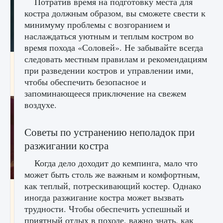
Потратив время на подготовку места для
костра должным образом, вы сможете свести к
минимуму проблемы с возгоранием и
наслаждаться уютным и теплым костром во
время похода «Соловей». Не забывайте всегда
следовать местным правилам и рекомендациям
Как проверить статус сервера Delta Force
при разведении костров и управлении ими,
Hawk Ops
чтобы обеспечить безопасное и
9 августа 2024
1 286
0
0
запоминающееся приключение на свежем
воздухе.
Советы по устранению неполадок при
разжигании костра
Когда дело доходит до кемпинга, мало что
может быть столь же важным и комфортным,
как теплый, потрескивающий костер. Однако
Как приручить существ джунглей Нари в
иногда разжигание костра может вызвать
игре Creatures of Ava
трудности. Чтобы обеспечить успешный и
9 августа 2024
1 218
0
0
приятный отдых в походе, важно знать, как