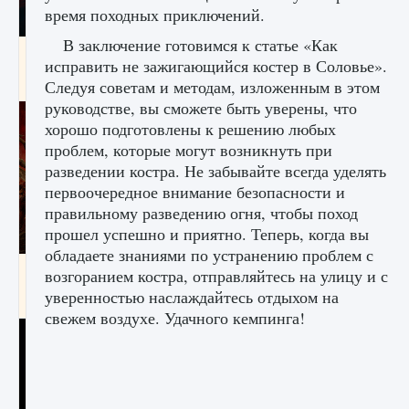
время походных приключений.
В заключение готовимся к статье «Как
Как создавать предметы в Creatures of Ava
исправить не зажигающийся костер в Соловье».
9 августа 2024
1 266
0
0
Следуя советам и методам, изложенным в этом
руководстве, вы сможете быть уверены, что
хорошо подготовлены к решению любых
проблем, которые могут возникнуть при
разведении костра. Не забывайте всегда уделять
первоочередное внимание безопасности и
правильному разведению огня, чтобы поход
прошел успешно и приятно. Теперь, когда вы
обладаете знаниями по устранению проблем с
Как найти Гробницу Изгоев в Diablo 4
возгоранием костра, отправляйтесь на улицу и с
уверенностью наслаждайтесь отдыхом на
9 августа 2024
1 337
0
0
свежем воздухе. Удачного кемпинга!