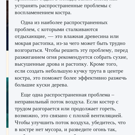
устранять распространенные проблемы с
воспламенением костра.
Одна из наиболее распространенных
проблем, с которыми сталкиваются
отдыхающие, — это влажная древесина или
мокрая растопка, из-за чего может быть трудно
возгораться. Чтобы решить эту проблему, перед
разжиганием огня рекомендуется собрать сухие,
Как разблокировать заклинание Крист в
Creatures of Ava
высушенные дрова и растопку. Кроме того,
если создать небольшую кучку трута в центре
9 августа 2024
1 393
0
0
костра, это поможет более эффективно разжечь
большие куски дерева.
Еще одна распространенная проблема –
неправильный поток воздуха. Если костер с
трудом разгорается или продолжает гореть,
возможно, это связано с плохой вентиляцией.
Чтобы улучшить поток воздуха, убедитесь, что
в костре нет мусора, и разведите огонь так,
Как приручить существ из степей Тамура в