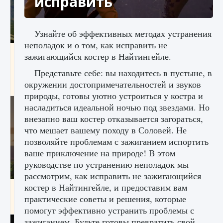
исправить
Узнайте об эффективных методах устранения
неполадок и о том, как исправить не
Как исправить ошибку Palworld «Идет
зажигающийся костер в Найтингейле.
сохранение мира — Невозможно начать
сохранение данных мира»
Представьте себе: вы находитесь в пустыне, в
окружении достопримечательностей и звуков
9 августа 2024
2 511
0
0
природы, готовы уютно устроиться у костра и
насладиться идеальной ночью под звездами. Но
внезапно ваш костер отказывается загораться,
что мешает вашему походу в Соловей. Не
позволяйте проблемам с зажиганием испортить
ваше приключение на природе! В этом
руководстве по устранению неполадок мы
рассмотрим, как исправить не зажигающийся
костер в Найтингейле, и предоставим вам
Как заработать медали лиги Clash of Clans
практические советы и решения, которые
9 августа 2024
2 599
0
1
помогут эффективно устранить проблемы с
зажиганием. Будьте готовы превратить свой