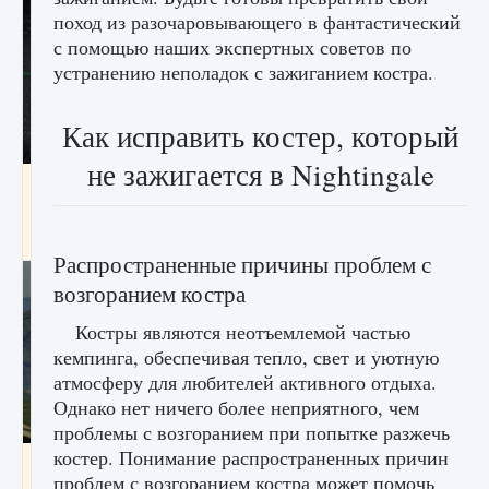
поход из разочаровывающего в фантастический
с помощью наших экспертных советов по
устранению неполадок с зажиганием костра.
Как исправить костер, который
не зажигается в Nightingale
лицензии, лиги, команды и стадионы в EA
FC 25
9 августа 2024
2 395
0
2
Распространенные причины проблем с
возгоранием костра
Костры являются неотъемлемой частью
кемпинга, обеспечивая тепло, свет и уютную
атмосферу для любителей активного отдыха.
Однако нет ничего более неприятного, чем
проблемы с возгоранием при попытке разжечь
костер. Понимание распространенных причин
Как исправить ошибку Palworld EPalworld
проблем с возгоранием костра может помочь
«Идет сохранение мира — Невозможно