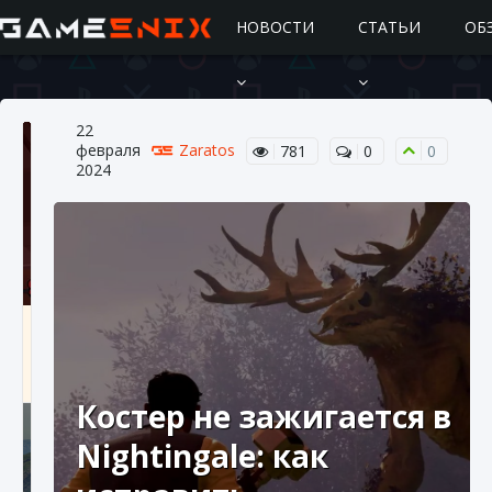
НОВОСТИ
СТАТЬИ
ОБ
22
февраля
Zaratos
781
0
0
2024
Подробное руководство по получению
самоцветов Brawl Stars
10 августа 2024
2 685
0
1
Костер не зажигается в
Nightingale: как