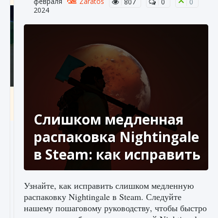
февраля
Zaratos
807
0
0
2024
Как включить чат в Fortnite
9 августа 2024
1 335
0
0
Слишком медленная
распаковка Nightingale
в Steam: как исправить
Узнайте, как исправить слишком медленную
распаковку Nightingale в Steam. Следуйте
нашему пошаговому руководству, чтобы быстро