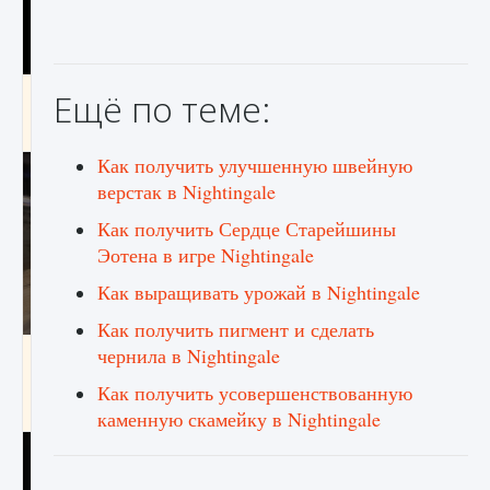
Как получить Thunder Egg в Stardew Valley
Ещё по теме:
9 августа 2024
1 244
0
0
Как получить улучшенную швейную
верстак в Nightingale
Как получить Сердце Старейшины
Эотена в игре Nightingale
Как выращивать урожай в Nightingale
Как получить пигмент и сделать
чернила в Nightingale
Как исправить неработающие награды For
Honor
Как получить усовершенствованную
9 августа 2024
1 205
0
0
каменную скамейку в Nightingale